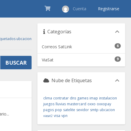
Cuenta
Registrarse
Categorías
tiquetados ubcacion
6
Correos SatLink
9
ViaSat
Nube de Etiquetas
clima
contratar
dns
games
imap
instalacion
juegos
lluvias
mastercard
oxxo
oxxopay
pagos
pop
satelite
sevidor
smtp
ubcacion
io...
visa
vpn
viasat2