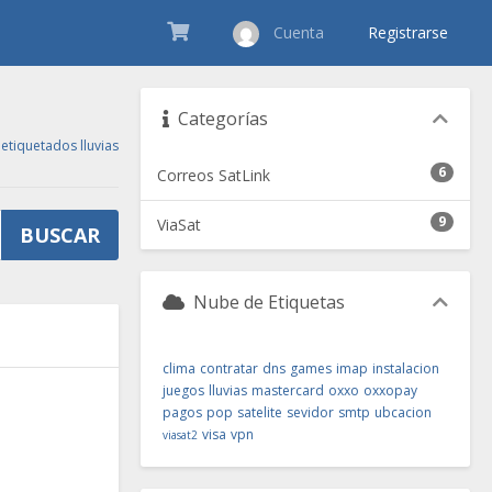
Cuenta
Registrarse
Categorías
 etiquetados lluvias
6
Correos SatLink
9
ViaSat
Nube de Etiquetas
clima
contratar
dns
games
imap
instalacion
juegos
lluvias
mastercard
oxxo
oxxopay
pagos
pop
satelite
sevidor
smtp
ubcacion
visa
vpn
viasat2